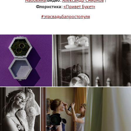
Флористика:
«Привет Букет»
#этасвадьбапростопуля